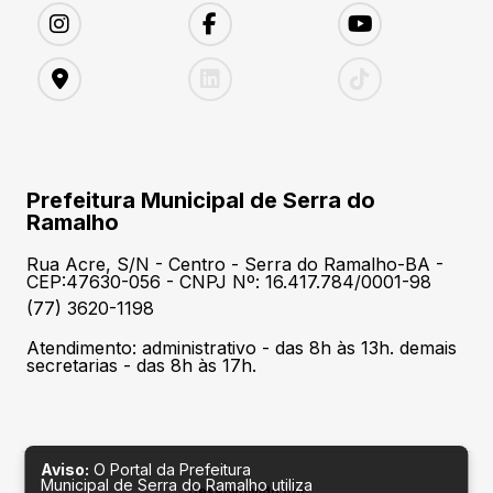
Prefeitura Municipal de Serra do
Ramalho
Rua Acre, S/N - Centro - Serra do Ramalho-BA -
CEP:47630-056 - CNPJ Nº: 16.417.784/0001-98
(77) 3620-1198
Atendimento: administrativo - das 8h às 13h. demais
secretarias - das 8h às 17h.
Aviso:
O Portal da Prefeitura
Municipal de Serra do Ramalho utiliza
Desenvolvido por