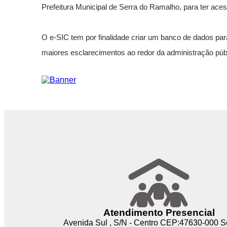
Prefeitura Municipal de Serra do Ramalho, para ter ace
Nome*
Telefone 1*
O e-SIC tem por finalidade criar um banco de dados par
Telefone 2
E-mail*
maiores esclarecimentos ao redor da administração públ
Cidade/Estado
Assunto*
Mensagem*
*Campos obrigatórios
Ao iniciar um contato, você concorda com a
Política de 
Atendimento Presencial
...Ou se preferir
Avenida Sul , S/N - Centro CEP:47630-000 S