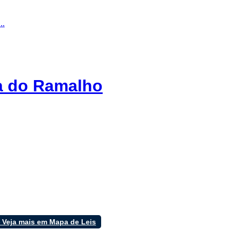
..
ra do Ramalho
 Veja mais em Mapa de Leis