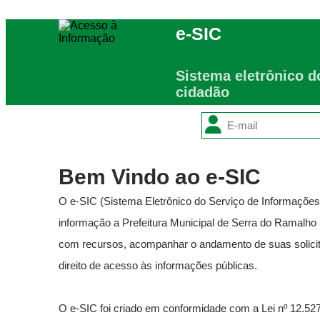
e-SIC
Filtrar por todos
Sistema eletrônico d
cidadão
Acesso à Informação
Cidadão
Empresas
Fotos
Notícias
Secretarias
Bem Vindo ao e-SIC
Servidor
Transparência
O e-SIC (Sistema Eletrônico do Serviço de Informaçõe
Turistas
Videos
informação a Prefeitura Municipal de Serra do Ramalho 
Áudios
com recursos, acompanhar o andamento de suas solicitaçõ
Fale conosco
direito de acesso às informações públicas.
Fale conosco
O e-SIC foi criado em conformidade com a Lei nº 12.527