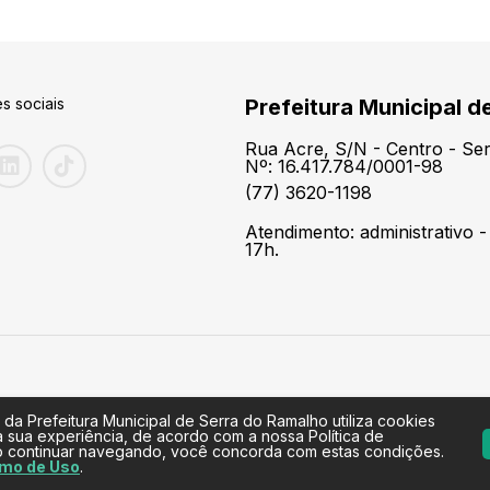
s sociais
Prefeitura Municipal d
Rua Acre, S/N - Centro - S
Nº: 16.417.784/0001-98
(77) 3620-1198
Atendimento: administrativo -
17h.
 da Prefeitura Municipal de Serra do Ramalho utiliza cookies
a sua experiência, de acordo com a nossa Política de
o continuar navegando, você concorda com estas condições.
mo de Uso
.