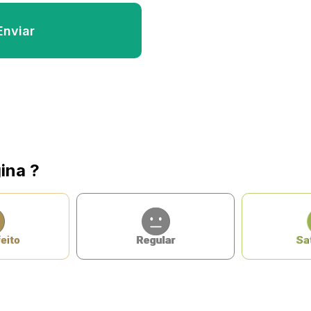
ina ?
eito
Regular
Sat