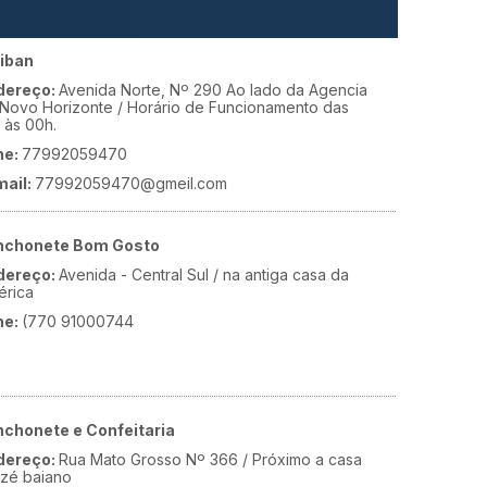
hiban
dereço:
Avenida Norte, Nº 290 Ao lado da Agencia
Novo Horizonte / Horário de Funcionamento das
 às 00h.
ne:
77992059470
mail:
77992059470@gmeil.com
nchonete Bom Gosto
dereço:
Avenida - Central Sul / na antiga casa da
érica
ne:
(770 91000744
nchonete e Confeitaria
dereço:
Rua Mato Grosso Nº 366 / Próximo a casa
zé baiano