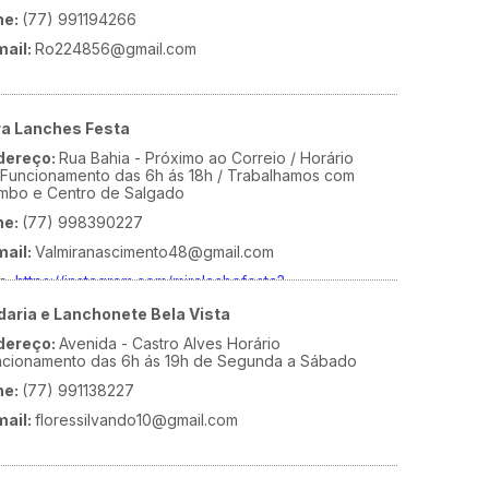
ne:
(77) 991194266
mail:
Ro224856@gmail.com
ra Lanches Festa
dereço:
Rua Bahia - Próximo ao Correio / Horário
Funcionamento das 6h ás 18h / Trabalhamos com
mbo e Centro de Salgado
ne:
(77) 998390227
mail:
Valmiranascimento48@gmail.com
e:
https://instagram.com/miralachefesta?
shid=YmMyMTA2M2Y
daria e Lanchonete Bela Vista
dereço:
Avenida - Castro Alves Horário
ncionamento das 6h ás 19h de Segunda a Sábado
ne:
(77) 991138227
mail:
floressilvando10@gmail.com