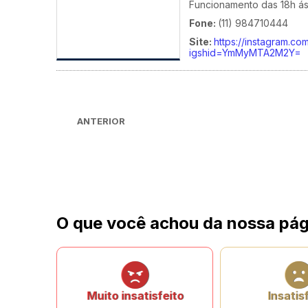
Funcionamento das 18h á
Fone:
(11) 984710444
Site:
https://instagram.co
igshid=YmMyMTA2M2Y=
ANTERIOR
O que você achou da nossa pág
Muito insatisfeito
Insatis