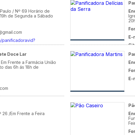
Pan
Paulo / Nº 69 Horário de
En
 19h de Segunda a Sábado
Igr
20
Fo
@gmail.com
E-
m/panificadoravid?
Sit
htt
ete Doce Lar
Pa
/ Em Frente a Farmácia União
En
to das 6h ás 18h de
Fo
E-
.com
Pã
 26 /Em Frente a Feira
En
Fun
Fei
Fo