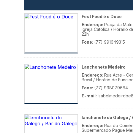
Fest Food é o Doce
Endereço:
Praça da Matri
Igreja Católica / Horário
22h
Fone:
(77) 991649315
Lanchonete Medeiro
Endereço:
Rua Acre - Ce
Brasil / Horário de Funci
Fone:
(77) 998079684
E-mail:
Isabelmedeirobe
lanchonete do Galego / 
Endereço:
Rua do Comérc
Supermercado Pague Me