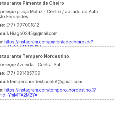
staurante Pimenta de Cheiro
dereço:
praça Matriz - Centro / ao lado do Auto
sto Fernandes
ne:
(77) 997001812
mail:
Hiago0245@gmail.com
e:
https://instagram.com/pimentadecheirosdr?
shid=YmMyMTA2M2Y=
staurante Tempero Nordestino
dereço:
Avenida - Central Sul
ne:
(77) 991485709
mail:
temperonordestino558@gmail.com
e:
https://instagram.com/tempero_nordestino_1?
shid=YmMTA2M2Y=