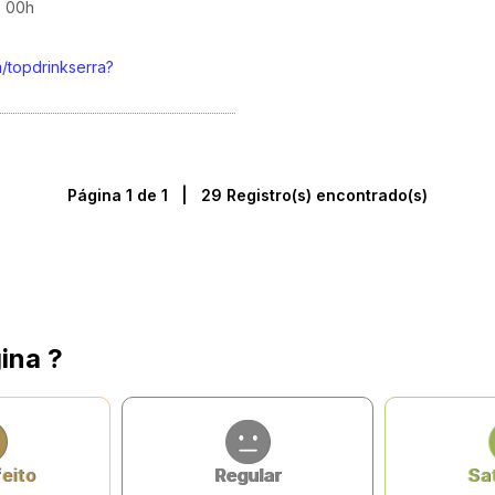
s 00h
m/topdrinkserra?
Página 1 de 1 | 29 Registro(s) encontrado(s)
ina ?
feito
Regular
Sat