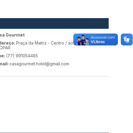
sa Gourmet
dereço:
Praça da Matriz - Centro / ao lado da
OPAR
ne:
(77) 991054485
mail:
casagourmet.hotel@gmail.com