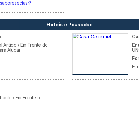
/saboreseciasr?
Hotéis e Pousadas
o
Ca
l Antigo / Em Frente do
En
para Alugar
UN
Fo
E-
Paulo / Em Frente o