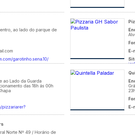
Pi
Centro, ao lado do parque de
En
Alv
Fo
il.com
E-
m.com/garotinho.sena.10/
Sit
ig
Qui
te ao Lado da Guarda
En
ncionamento das 18h ás 00h
Grá
Chapa
23
Fo
m/pizzariarer?
E-
rs
ral Norte Nº 49 / Horário de