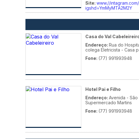
Site:
www.//intagram.com
igshd=YmMyMTA2M2Y
Casa do Val Cabeleireir
Endereço:
Rua do Hospita
colega Eletricista - Casa 
Fone:
(77) 991993948
Hotel Pai e Filho
Endereço:
Avenida - São 
Supermercado Martins
Fone:
(77) 991993948