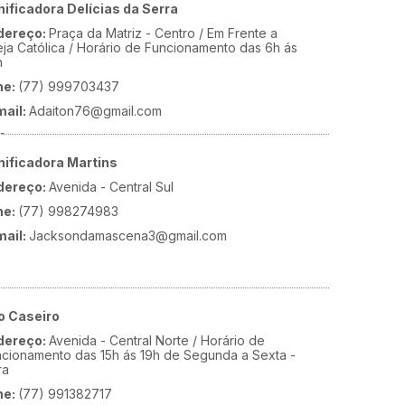
ificadora Delícias da Serra
dereço:
Praça da Matriz - Centro / Em Frente a
eja Católica / Horário de Funcionamento das 6h ás
h
ne:
(77) 999703437
mail:
Adaiton76@gmail.com
e:
ps://instagram.com/panificadoradeliciadaserra/igshid=YmMyMTA2M
nificadora Martins
dereço:
Avenida - Central Sul
ne:
(77) 998274983
mail:
Jacksondamascena3@gmail.com
o Caseiro
dereço:
Avenida - Central Norte / Horário de
cionamento das 15h ás 19h de Segunda a Sexta -
ra
ne:
(77) 991382717