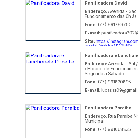
Panificadora David
Endereço:
Avenida - São 
Funcionamento das 6h ás
Fone:
(77) 991799790
E-mail:
panificadora2021
Site:
https://instagram.co
igshid=YmMyMTA2M2Y=
Panificadora e Lanchon
Endereço:
Avenida - Sul 
/ Horário de Funcionamen
Segunda a Sábado
Fone:
(77) 991820895
E-mail:
lucas.sr09@gmail
Panificadora Paraíba
Endereço:
Rua Paraíba Nº
Municipal
Fone:
(77) 991068835