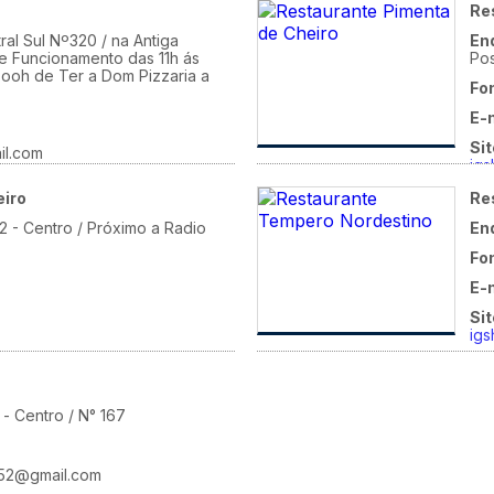
Re
ral Sul Nº320 / na Antiga
En
de Funcionamento das 11h ás
Po
 ooh de Ter a Dom Pizzaria a
Fo
E-
Sit
l.com
ig
eiro
Re
 - Centro / Próximo a Radio
En
Fo
E-
Sit
ig
- Centro / N° 167
152@gmail.com