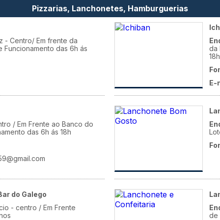
Pizzarias, Lanchonetes, Hamburguerias
Ic
z - Centro/ Em frente da
En
 de Funcionamento das 6h ás
da 
18h
Fo
E-
La
ntro / Em Frente ao Banco do
En
onamento das 6h ás 18h
Lot
Fo
l59@gmail.com
Bar do Galego
La
io - centro / Em Frente
En
nos
de 