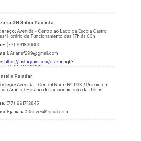
zzaria GH Sabor Paulista
dereço:
Avenida - Centro ao Lado da Escola Castro
es/ Horário de Funcionamento das 17h ás 00h
ne:
(77) 991830600
mail:
Arianef299@gmail.com
e:
https://instagram.com/pizzariagh?
shid=YmMyMTA2M2Y
ntella Paladar
dereço:
Avenida - Central Norte Nº 938 / Próximo a
fica Araújo / Horário de funcionamento das 9h ás
h
ne:
(77) 991712845
mail:
janiana00neves@gmail.com