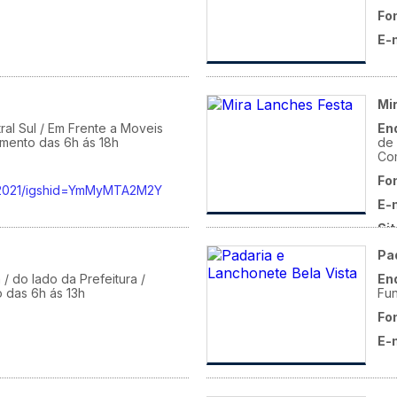
Fo
E-
Mi
ral Sul / Em Frente a Moveis
En
amento das 6h ás 18h
de 
Co
Fo
ol2021/igshid=YmMyMTA2M2Y
E-
Sit
ig
Pa
 / do lado da Prefeitura /
En
 das 6h ás 13h
Fu
Fo
E-