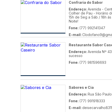
Confraria do Sabor
Endereço:
Avenida - Cent
Colher de Pau - Horário 
15h de Seg a Sáb / 18h ás
Noite!
Fone:
(77) 992141347
E-mail:
Clodofano9@gmai
Site:
https://instagram.com/confrariadosaboroficial?
Restaurante Sabor Cas
igshid=YmMyMTA2M2Y=
Endereço:
Avenida Nº 432
sucesso
Fone:
(77) 981596693
Sabores e Cia
Endereço:
Rua São Paulo 
Fone:
(77) 991918333
E-mail:
deisecarvalho83