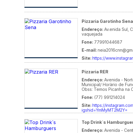
Pizzaria Garotinho Sena
Endereço:
Av.enida Sul, 
vaquejada
Fone:
77991044687
E-mail:
neia2016cnn@gma
Site:
https://www.instagra
Pizzaria RER
Endereço:
Avenida - Nor
Municipal/ Horàrio de Fu
Obss: Temos Picanha na 
Fone:
(77) 991214024
Site:
https://instagram.co
igshid=YmMyMT2M2Y=
Top Drink´s Hamburgue
Endereço:
Avenida - Cent