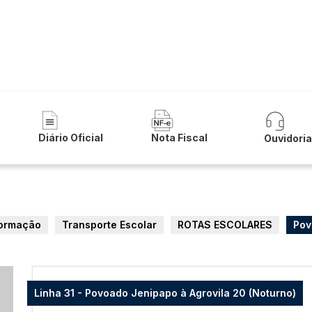
a Municipal de Serra do Ramalho
Diário Oficial
Nota Fiscal
Ouvidori
formação
Transporte Escolar
ROTAS ESCOLARES
Pov
Linha 31 - Povoado Jenipapo à Agrovila 20 (Noturno)