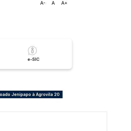
A-
A
A+
a
e-SIC
oado Jenipapo à Agrovila 20