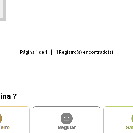
Página 1 de 1 | 1 Registro(s) encontrado(s)
ina ?
feito
Regular
Sat