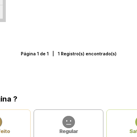
Página 1 de 1 | 1 Registro(s) encontrado(s)
ina ?
feito
Regular
Sat