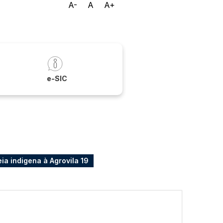
A-
A
A+
a
e-SIC
eia indigena à Agrovila 19