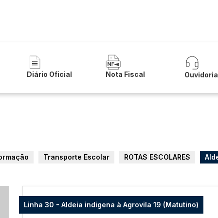
a Municipal de Serra do Ramalho
Diário Oficial
Nota Fiscal
Ouvidori
formação
Transporte Escolar
ROTAS ESCOLARES
Ald
Linha 30 - Aldeia indigena à Agrovila 19 (Matutino)