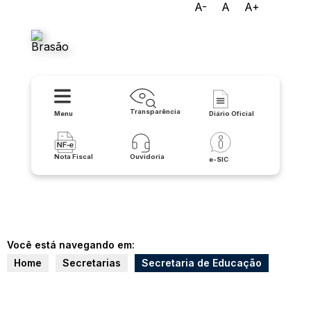
A-
A
A+
Prefeitura Municipal de Serra
do Ramalho
Transparência
Menu
Diário Oficial
Nota Fiscal
Ouvidoria
e-SIC
Você está navegando em:
Home
Secretarias
Secretaria de Educação