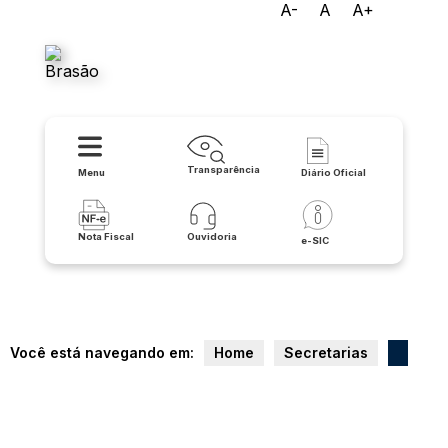
A-
A
A+
Prefeitura Municipal de Serra
do Ramalho
Transparência
Menu
Diário Oficial
Nota Fiscal
Ouvidoria
e-SIC
Você está navegando em:
Home
Secretarias