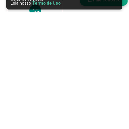
Leia nosso
Termo de Uso
.
Muito satisfeito
Conecte-se conosco nas redes sociais
Prefeitura Municipal de Serra do