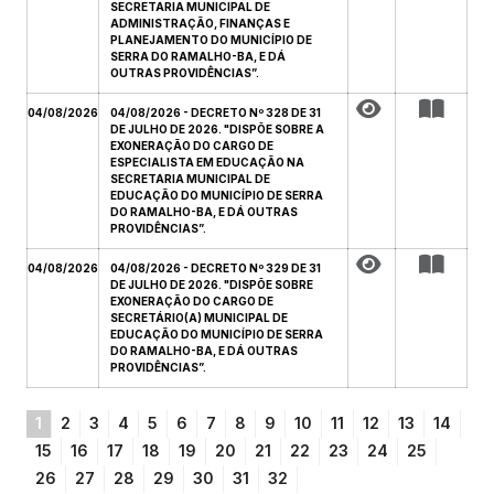
SECRETARIA MUNICIPAL DE
ADMINISTRAÇÃO, FINANÇAS E
PLANEJAMENTO DO MUNICÍPIO DE
SERRA DO RAMALHO-BA, E DÁ
OUTRAS PROVIDÊNCIAS”.
04/08/2026
04/08/2026 - DECRETO Nº 328 DE 31
DE JULHO DE 2026. "DISPÕE SOBRE A
EXONERAÇÃO DO CARGO DE
ESPECIALISTA EM EDUCAÇÃO NA
SECRETARIA MUNICIPAL DE
EDUCAÇÃO DO MUNICÍPIO DE SERRA
DO RAMALHO-BA, E DÁ OUTRAS
PROVIDÊNCIAS”.
04/08/2026
04/08/2026 - DECRETO Nº 329 DE 31
DE JULHO DE 2026. "DISPÕE SOBRE
EXONERAÇÃO DO CARGO DE
SECRETÁRIO(A) MUNICIPAL DE
EDUCAÇÃO DO MUNICÍPIO DE SERRA
DO RAMALHO-BA, E DÁ OUTRAS
PROVIDÊNCIAS”.
1
2
3
4
5
6
7
8
9
10
11
12
13
14
15
16
17
18
19
20
21
22
23
24
25
26
27
28
29
30
31
32