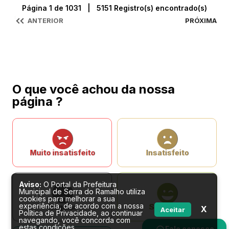
Página 1 de 1031 | 5151 Registro(s) encontrado(s)
ANTERIOR
PRÓXIMA
O que você achou da nossa
página ?
Muito insatisfeito
Insatisfeito
Aviso:
O Portal da Prefeitura
Municipal de Serra do Ramalho utiliza
cookies para melhorar a sua
experiência, de acordo com a nossa
Regular
Satisfeito
X
Aceitar
Política de Privacidade, ao continuar
navegando, você concorda com
estas condições.
Fale conosco