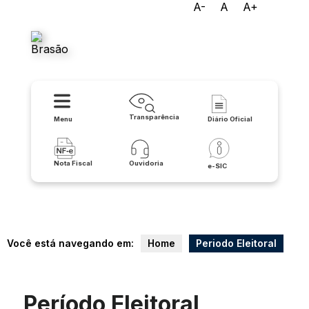
A-
A
A+
Prefeitura Municipal de Serra
do Ramalho
Transparência
Menu
Diário Oficial
Nota Fiscal
Ouvidoria
e-SIC
Você está navegando em:
Home
Periodo Eleitoral
Período Eleitoral