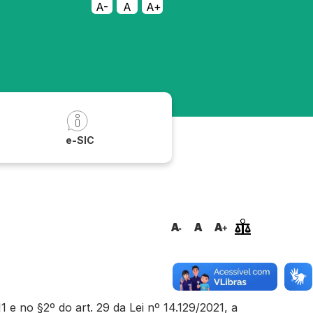
A-
A
A+
a
e-SIC
e no §2º do art. 29 da Lei nº 14.129/2021, a