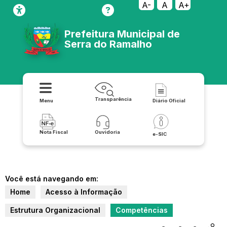
A-
A
A+
Prefeitura Municipal de
Serra do Ramalho
Transparência
Menu
Diário Oficial
Nota Fiscal
Ouvidoria
e-SIC
Você está navegando em:
Home
Acesso à Informação
Estrutura Organizacional
Competências