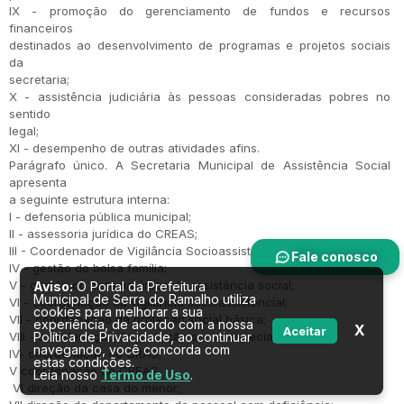
IX - promoção do gerenciamento de fundos e recursos
financeiros
destinados ao desenvolvimento de programas e projetos sociais
da
secretaria;
X - assistência judiciária às pessoas consideradas pobres no
sentido
legal;
XI - desempenho de outras atividades afins.
Parágrafo único. A Secretaria Municipal de Assistência Social
apresenta
a seguinte estrutura interna:
I - defensoria pública municipal;
II - assessoria jurídica do CREAS;
III - Coordenador de Vigilância Socioassistencial;
Fale conosco
IV - gestão do bolsa família;
V - gestão do sistema único de assistência social;
Aviso:
O Portal da Prefeitura
Municipal de Serra do Ramalho utiliza
VI - coordenação da vigilância sócioassistencial;
cookies para melhorar a sua
VII - coordenação da proteção social básica;
experiência, de acordo com a nossa
X
Aceitar
VIII - coordenação da proteção social especial;
Política de Privacidade, ao continuar
navegando, você concorda com
IV- coordenação do CRAS;
estas condições.
V coordenação do CREAS;
Leia nosso
Termo de Uso
.
VI direção da casa do menor;