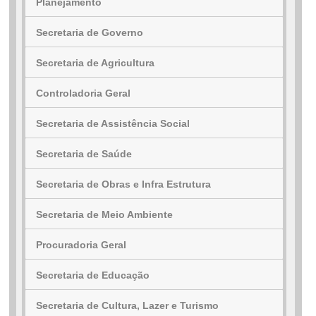
Planejamento
Secretaria de Governo
...Ou se preferir
Secretaria de Agricultura
Ligue para nós
Controladoria Geral
(77) 3620-1198
Secretaria de Assistência Social
E-mail
Secretaria de Saúde
ouvidoria@serradormalho.ba.gov.br
Secretaria de Obras e Infra Estrutura
Ou seja atendido presencialmente
Secretaria de Meio Ambiente
Administrativo - das 8h às 13h. Demais
Procuradoria Geral
Secretarias - das 8h às 17h.
Secretaria de Educação
Avenida Sul , S/N - Centro
Secretaria de Cultura, Lazer e Turismo