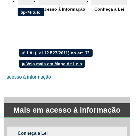
Ouvidoria
Home
Acesso à Informação
Conheça a Lei
e-SIC
$p->titulo
Filtrar por todos
✔ LAI (Lei 12.527/2011) no art. 7°
Acesso à Informação
▶ Veja mais em Mapa de Leis
Cidadão
Empresas
acesso à informação
Fotos
Notícias
Secretarias
Servidor
Transparência
Mais em acesso à informação
Turistas
Videos
Áudios
Fale conosco
Conheça a Lei