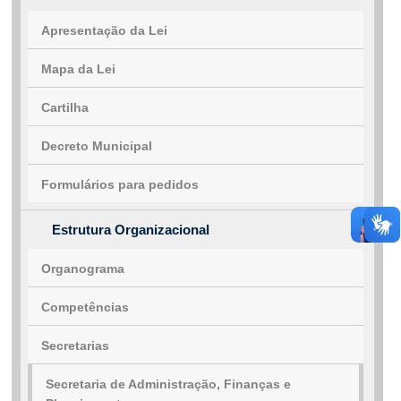
Apresentação da Lei
Fale conosco
Mapa da Lei
Nome*
Cartilha
Telefone 1*
Telefone 2
Decreto Municipal
E-mail*
Cidade/Estado
Formulários para pedidos
Assunto*
Estrutura Organizacional
Mensagem*
Organograma
*Campos obrigatórios
Competências
Ao iniciar um contato, você concorda com a
Política de
privacidade
Secretarias
Secretaria de Administração, Finanças e