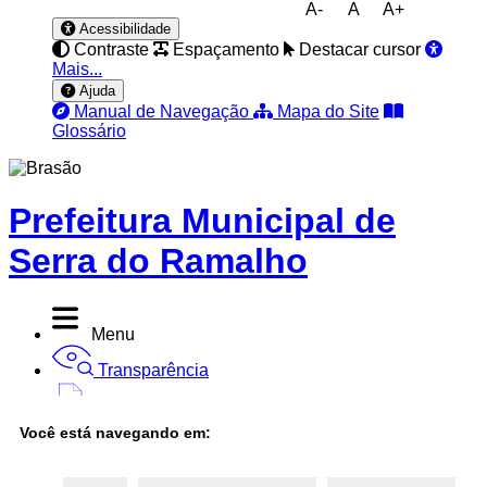
A-
A
A+
Acessibilidade
Contraste
Espaçamento
Destacar cursor
Mais...
Ajuda
Manual de Navegação
Mapa do Site
Glossário
Prefeitura Municipal de
Serra do Ramalho
Menu
Transparência
Diário Oficial
Você está navegando em:
Nota Fiscal