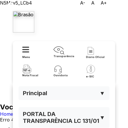
N5Msy5_LCb4
A-
A
A+
Prefeitura Municipal de
Serra do Ramalho
Transparência
Menu
Diário Oficial
Nota Fiscal
Ouvidoria
e-SIC
Principal
▼
Você está navegando em:
PORTAL DA
Home
▼
Erro 404
TRANSPARÊNCIA LC 131/01