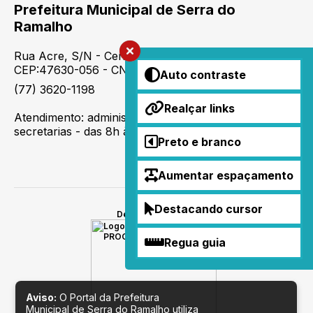
Prefeitura Municipal de Serra do
Ramalho
Rua Acre, S/N - Centro - Serra do Ramalho-BA -
CEP:47630-056 - CNPJ Nº: 16.417.784/0001-98
Auto contraste
(77) 3620-1198
Realçar links
Atendimento: administrativo - das 8h às 13h. demais
secretarias - das 8h às 17h.
Preto e branco
Aumentar espaçamento
Destacando cursor
Desenvolvido por
Regua guia
Aviso:
O Portal da Prefeitura
Municipal de Serra do Ramalho utiliza